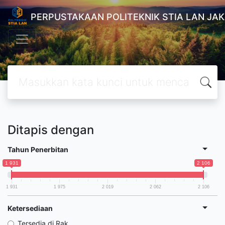
PERPUSTAKAAN POLITEKNIK STIA LAN JA
Ditapis dengan
Tahun Penerbitan
1 931
2 106
1 931
1 975
2 019
2 062
2 106
Ketersediaan
Tersedia di Rak