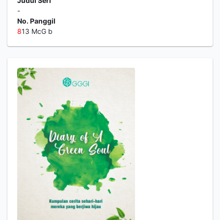
Judul Seri
-
No. Panggil
8
13 McG b