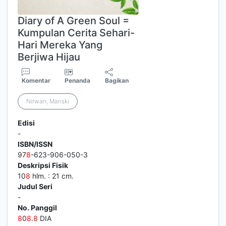
Diary of A Green Soul =
Kumpulan Cerita Sehari-
Hari Mereka Yang
Berjiwa Hijau
Komentar
Penanda
Bagikan
Nirwan, Mariski
Edisi
-
ISBN/ISSN
97
8
-623-906-050-3
Deskripsi Fisik
10
8
hlm. : 21 cm.
Judul Seri
-
No. Panggil
8
0
8
.
8
DIA