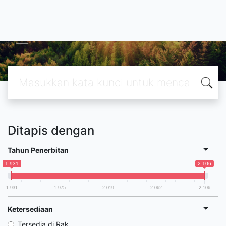
PERPUSTAKAAN POLITEKNIK STIA LAN JA
Ditapis dengan
Tahun Penerbitan
1 931
2 106
1 931
1 975
2 019
2 062
2 106
Ketersediaan
Tersedia di Rak