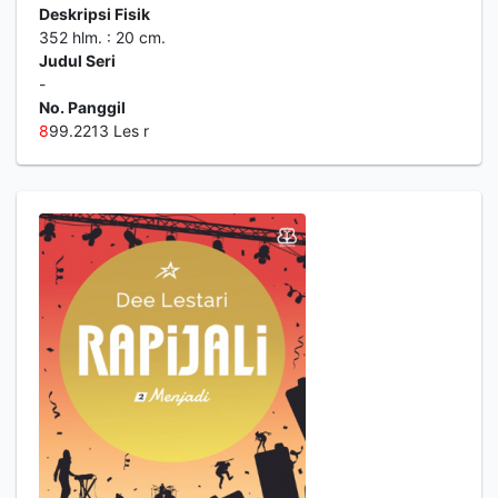
Deskripsi Fisik
352 hlm. : 20 cm.
Judul Seri
-
No. Panggil
8
99.2213 Les r