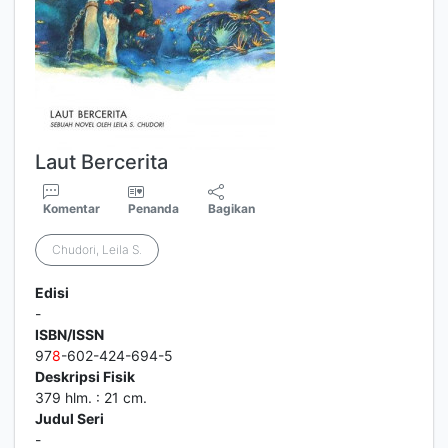
Laut Bercerita
Komentar
Penanda
Bagikan
Chudori, Leila S.
Edisi
-
ISBN/ISSN
97
8
-602-424-694-5
Deskripsi Fisik
379 hlm. : 21 cm.
Judul Seri
-