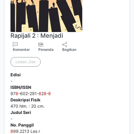
Rapijali 2 : Menjadi
Komentar
Penanda
Bagikan
Lestari, Dee
Edisi
-
ISBN/ISSN
97
8
-602-291-
8
2
8
-
8
Deskripsi Fisik
470 hlm. : 20 cm.
Judul Seri
-
No. Panggil
8
99.2213 Les r