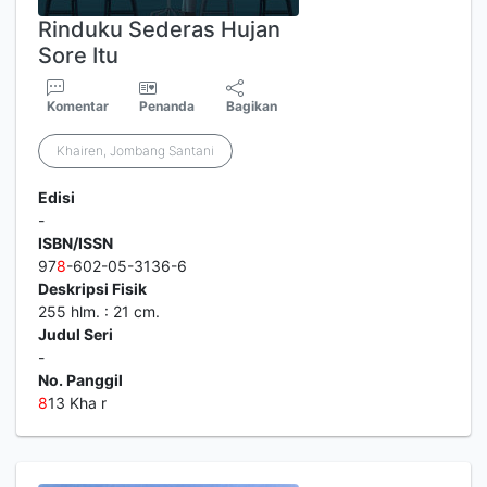
Rinduku Sederas Hujan
Sore Itu
Komentar
Penanda
Bagikan
Khairen, Jombang Santani
Edisi
-
ISBN/ISSN
97
8
-602-05-3136-6
Deskripsi Fisik
255 hlm. : 21 cm.
Judul Seri
-
No. Panggil
8
13 Kha r