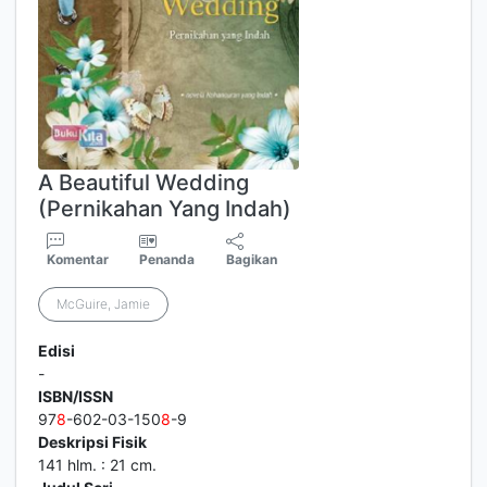
A Beautiful Wedding
(Pernikahan Yang Indah)
Komentar
Penanda
Bagikan
McGuire, Jamie
Edisi
-
ISBN/ISSN
97
8
-602-03-150
8
-9
Deskripsi Fisik
141 hlm. : 21 cm.