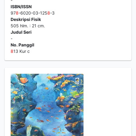
-
ISBN/ISSN
97
8
-6020-03-125
8
-3
Deskripsi Fisik
505 hlm. : 21 cm.
Judul Seri
-
No. Panggil
8
13 Kur c