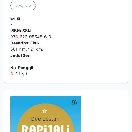
Liye, Tere
Edisi
-
ISBN/ISSN
97
8
-623-95545-6-9
Deskripsi Fisik
501 hlm. : 21 cm.
Judul Seri
-
No. Panggil
8
13 Liy t