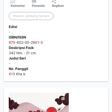
Komentar
Penanda
Bagikan
Khairen, Jombang Santani
Edisi
-
ISBN/ISSN
97
8
-602-05-29
8
1-3
Deskripsi Fisik
342 hlm. : 21 cm.
Judul Seri
-
No. Panggil
8
13 Kha b