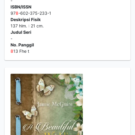
-
ISBN/ISSN
97
8
-602-375-233-1
Deskripsi Fisik
137 hlm. : 21 cm.
Judul Seri
-
No. Panggil
8
13 Fhe t