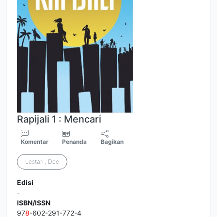
Rapijali 1 : Mencari
Komentar
Penanda
Bagikan
Lestari , Dee
Edisi
-
ISBN/ISSN
97
8
-602-291-772-4