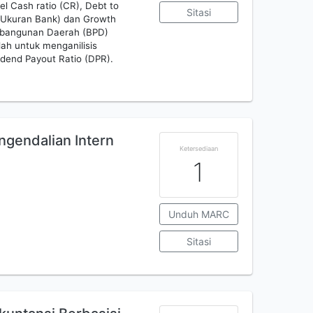
el Cash ratio (CR), Debt to
Sitasi
e (Ukuran Bank) dan Growth
bangunan Daerah (BPD)
alah untuk menganilisis
idend Payout Ratio (DPR).
gendalian Intern
Ketersediaan
1
Unduh MARC
Sitasi