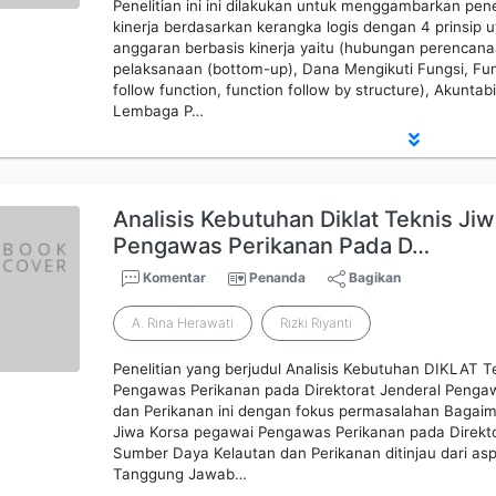
Penelitian ini ini dilakukan untuk menggambarkan pe
kinerja berdasarkan kerangka logis dengan 4 prinsi
anggaran berbasis kinerja yaitu (hubungan perencan
pelaksanaan (bottom-up), Dana Mengikuti Fungsi, Fun
follow function, function follow by structure), Akuntabil
Lembaga P…
Analisis Kebutuhan Diklat Teknis Ji
Pengawas Perikanan Pada D…
Komentar
Penanda
Bagikan
A. Rina Herawati
Rizki Riyanti
Penelitian yang berjudul Analisis Kebutuhan DIKLAT 
Pengawas Perikanan pada Direktorat Jenderal Peng
dan Perikanan ini dengan fokus permasalahan Bagai
Jiwa Korsa pegawai Pengawas Perikanan pada Direkt
Sumber Daya Kelautan dan Perikanan ditinjau dari asp
Tanggung Jawab…