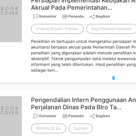
Persiapan Implementasi Kebijakan A
Akrual Pada Pemerintahan…
Komentar
Penanda
Bagikan
Endang Wirjatmi Trilestari
Baga Romaida Nababan
Penelitian ini bertujuan untuk mengetahui persiapan 
akuntansi berbasis akrual pada Pemerintah Daerah Pr
penelitian yang digunakan adalah metode penelitian k
deskriptif. Teknik pengumpulan data melalui wawan
informant yang telah ditentukan. Hasil penelitian yang
sebagai beri…
Pengendalian Intern Penggunaan An
Perjalanan Dinas Pada BIro Ta…
Komentar
Penanda
Bagikan
Wilfridus B. Elu
Supriadi