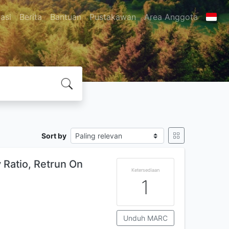
asi
Berita
Bantuan
Pustakawan
Area Anggota
Sort by
 Ratio, Retrun On
Ketersediaan
1
Unduh MARC