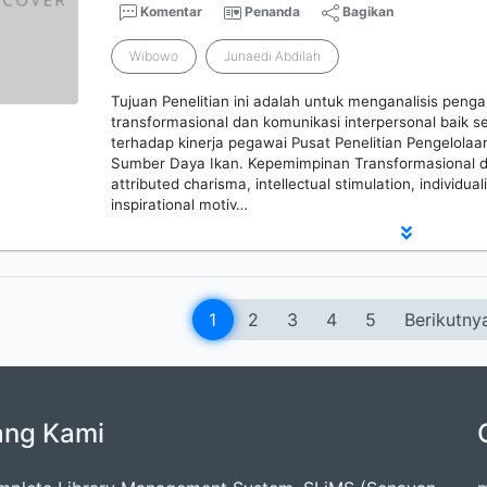
Komentar
Penanda
Bagikan
Wibowo
Junaedi Abdilah
Tujuan Penelitian ini adalah untuk menganalisis pen
transformasional dan komunikasi interpersonal baik s
terhadap kinerja pegawai Pusat Penelitian Pengelola
Sumber Daya Ikan. Kepemimpinan Transformasional d
attributed charisma, intellectual stimulation, individua
inspirational motiv…
1
2
3
4
5
Berikutny
ang Kami