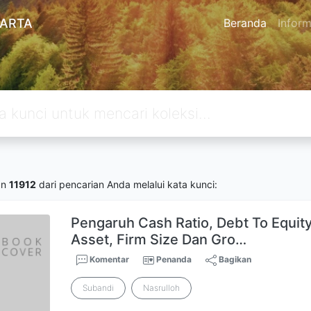
KARTA
Beranda
Inform
an
11912
dari pencarian Anda melalui kata kunci:
Pengaruh Cash Ratio, Debt To Equity
Asset, Firm Size Dan Gro…
Komentar
Penanda
Bagikan
Subandi
Nasrulloh