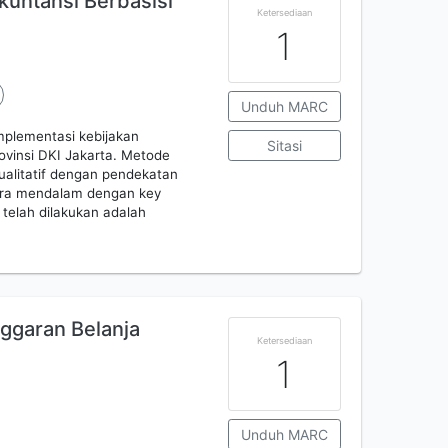
kuntansi Berbasisi
Ketersediaan
1
Unduh MARC
implementasi kebijakan
Sitasi
ovinsi DKI Jakarta. Metode
ualitatif dengan pendekatan
cara mendalam dengan key
 telah dilakukan adalah
ggaran Belanja
Ketersediaan
1
Unduh MARC