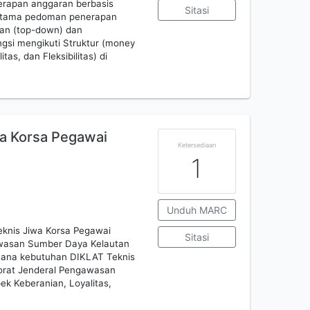
nerapan anggaran berbasis
Sitasi
p utama pedoman penerapan
aan (top-down) dan
gsi mengikuti Struktur (money
itas, dan Fleksibilitas) di
wa Korsa Pegawai
Ketersediaan
1
Unduh MARC
Teknis Jiwa Korsa Pegawai
Sitasi
awasan Sumber Daya Kelautan
mana kebutuhan DIKLAT Teknis
orat Jenderal Pengawasan
ek Keberanian, Loyalitas,