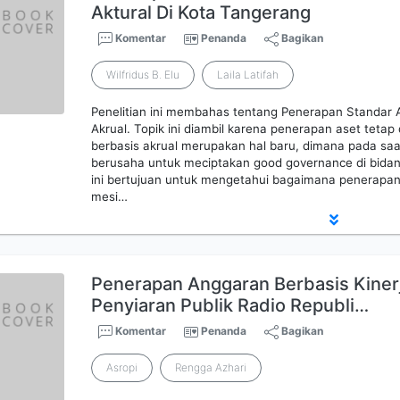
Aktural Di Kota Tangerang
Komentar
Penanda
Bagikan
Wilfridus B. Elu
Laila Latifah
Penelitian ini membahas tentang Penerapan Standar 
Akrual. Topik ini diambil karena penerapan aset teta
berbasis akrual merupakan hal baru, dimana pada saa
berusaha untuk meciptakan good governance di bidan
ini bertujuan untuk mengetahui bagaimana penerapan
mesi…
Penerapan Anggaran Berbasis Kiner
Penyiaran Publik Radio Republi…
Komentar
Penanda
Bagikan
Asropi
Rengga Azhari