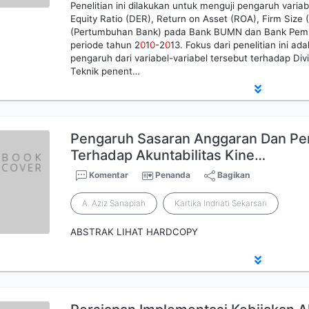
Penelitian ini dilakukan untuk menguji pengaruh variab
Equity Ratio (DER), Return on Asset (ROA), Firm Siz
(Pertumbuhan Bank) pada Bank BUMN dan Bank Pem
periode tahun 2
0
1
0
-2
0
13. Fokus dari penelitian ini ad
pengaruh dari variabel-variabel tersebut terhadap Div
Teknik penent…
Pengaruh Sasaran Anggaran Dan Pen
Terhadap Akuntabilitas Kine…
Komentar
Penanda
Bagikan
A. Aziz Sanapiah
Kartika Indriati Sekarsari
ABSTRAK LIHAT HARDCOPY