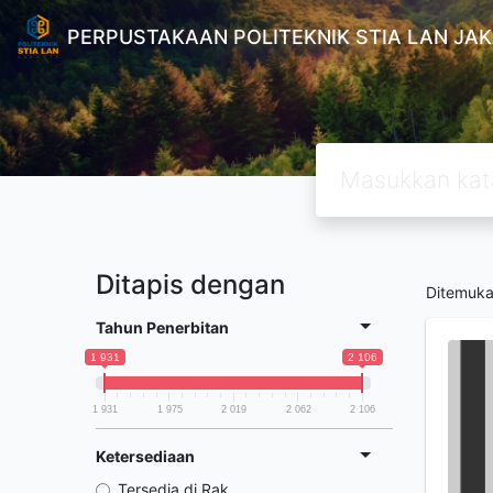
PERPUSTAKAAN POLITEKNIK STIA LAN JA
Ditapis dengan
Ditemuk
Tahun Penerbitan
1 931
2 106
1 931
1 975
2 019
2 062
2 106
Ketersediaan
Tersedia di Rak