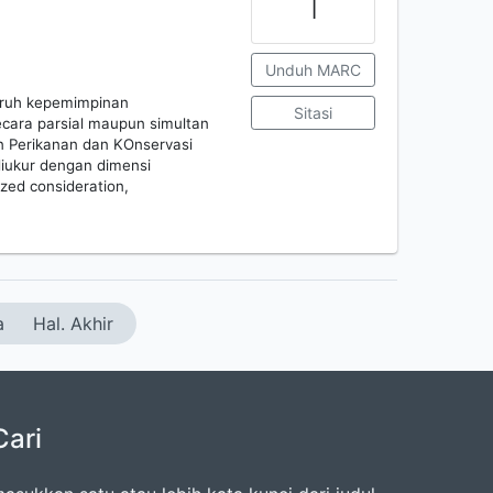
1
Unduh MARC
garuh kepemimpinan
Sitasi
ecara parsial maupun simultan
an Perikanan dan KOnservasi
iukur dengan dimensi
lized consideration,
a
Hal. Akhir
Cari