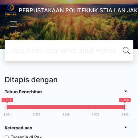
PERPUSTAKAAN POLITEKNIK STIA LAN JA
Ditapis dengan
Tahun Penerbitan
1 931
2 106
1 931
1 975
2 019
2 062
2 106
Ketersediaan
Tersedia di Rak