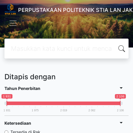
PERPUSTAKAAN POLITEKNIK STIA LAN JA
Ditapis dengan
Tahun Penerbitan
1 931
2 106
1 931
1 975
2 019
2 062
2 106
Ketersediaan
Tersedia di Rak