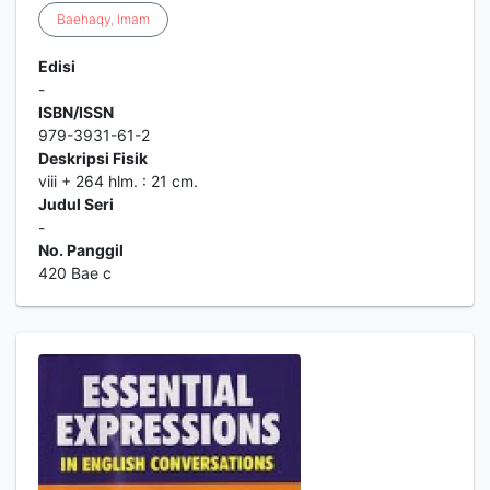
Baehaqy
,
Imam
Edisi
-
ISBN/ISSN
979-3931-61-2
Deskripsi Fisik
viii + 264 hlm. : 21 cm.
Judul Seri
-
No. Panggil
420 Bae c