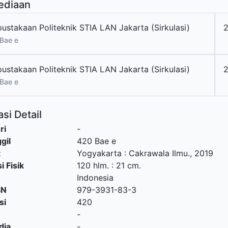
ediaan
pustakaan Politeknik STIA LAN Jakarta (Sirkulasi)
Bae e
pustakaan Politeknik STIA LAN Jakarta (Sirkulasi)
Bae e
si Detail
ri
-
gil
420 Bae e
t
Yogyakarta
:
Cakrawala Ilmu
.,
2019
i Fisik
120 hlm. : 21 cm.
Indonesia
SN
979-3931-83-3
si
420
-
dia
-