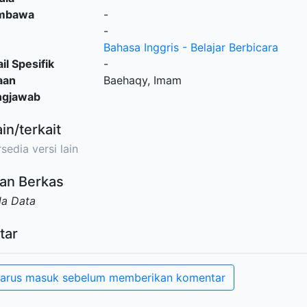
embawa
-
-
Bahasa Inggris - Belajar Berbicara
il Spesifik
-
aan
Baehaqy, Imam
ngjawab
ain/terkait
sedia versi lain
an Berkas
da Data
tar
arus masuk sebelum memberikan komentar