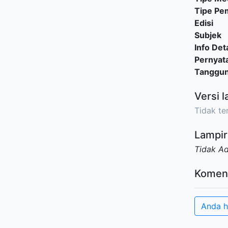
Tipe P
Edisi
Subjek
Info Deta
Pernyat
Tanggu
Versi l
Tidak ter
Lampir
Tidak A
Komen
Anda h