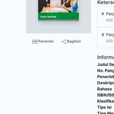
Keters
#
Per
420 
#
Per
420 
Penanda
Bagikan
Informa
Judul Se
No. Pang
Penerbi
Deskrips
Bahasa
ISBN/IS
Klasifika
Tipe Isi
Tipe Me