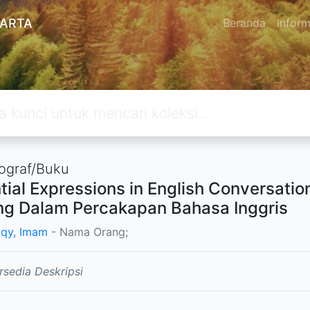
KARTA
Beranda
Inform
graf/Buku
tial Expressions in English Conversat
ng Dalam Percakapan Bahasa Inggris
qy, Imam
- Nama Orang;
rsedia Deskripsi