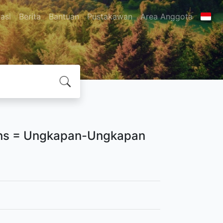
asi
Berita
Bantuan
Pustakawan
Area Anggota
ions = Ungkapan-Ungkapan