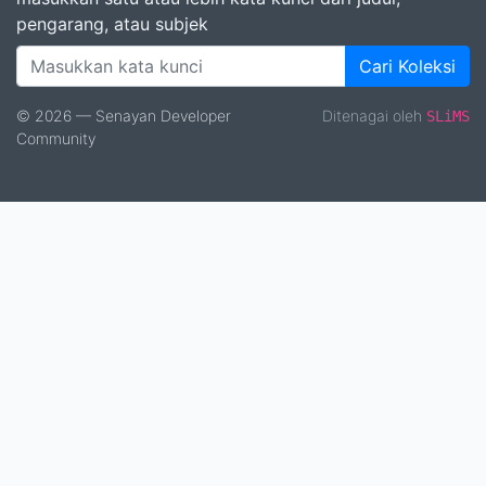
pengarang, atau subjek
Cari Koleksi
© 2026 — Senayan Developer
Ditenagai oleh
SLiMS
Community