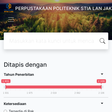
PERPUSTAKAAN POLITEKNIK STIA LAN JA
Ditapis dengan
Tahun Penerbitan
1 931
2 106
1 931
1 975
2 019
2 062
2 106
Ketersediaan
Tersedia di Rak