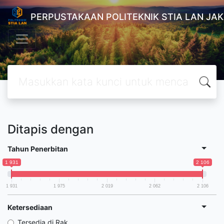
PERPUSTAKAAN POLITEKNIK STIA LAN JA
Ditapis dengan
Tahun Penerbitan
1 931
2 106
1 931
1 975
2 019
2 062
2 106
Ketersediaan
Tersedia di Rak