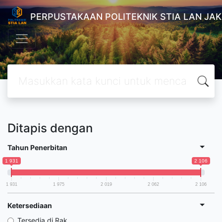
PERPUSTAKAAN POLITEKNIK STIA LAN JA
Ditapis dengan
Tahun Penerbitan
1 931
2 106
1 931
1 975
2 019
2 062
2 106
Ketersediaan
Tersedia di Rak