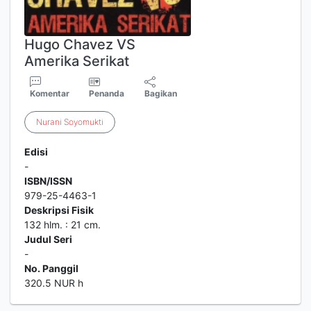
Hugo Chavez VS
Amerika Serikat
Komentar
Penanda
Bagikan
Nurani
Soyomukti
Edisi
-
ISBN/ISSN
979-25-4463-1
Deskripsi Fisik
132 hlm. : 21 cm.
Judul Seri
-
No. Panggil
320.5 NUR h