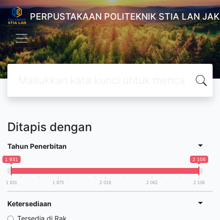
PERPUSTAKAAN POLITEKNIK STIA LAN JA
Ditapis dengan
Tahun Penerbitan
1 931
2 106
1 931
1 975
2 019
2 062
2 106
Ketersediaan
Tersedia di Rak