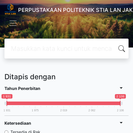
PERPUSTAKAAN POLITEKNIK STIA LAN JA
Ditapis dengan
Tahun Penerbitan
1 931
2 106
1 931
1 975
2 019
2 062
2 106
Ketersediaan
Tersedia di Rak