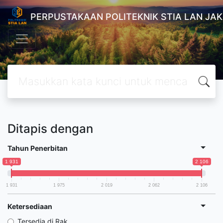
PERPUSTAKAAN POLITEKNIK STIA LAN JA
Ditapis dengan
Tahun Penerbitan
1 931
2 106
1 931
1 975
2 019
2 062
2 106
Ketersediaan
Tersedia di Rak