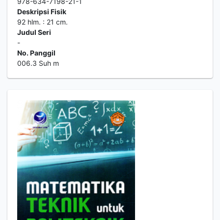
978-634-7198-21-1
Deskripsi Fisik
92 hlm. : 21 cm.
Judul Seri
-
No. Panggil
006.3 Suh m