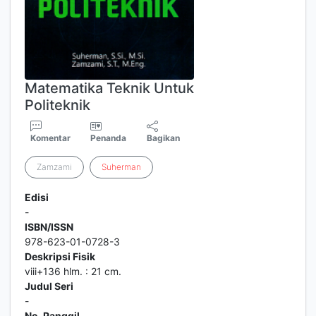
Matematika Teknik Untuk
Politeknik
Komentar
Penanda
Bagikan
Zamzami
Suherman
Edisi
-
ISBN/ISSN
978-623-01-0728-3
Deskripsi Fisik
viii+136 hlm. : 21 cm.
Judul Seri
-
No. Panggil