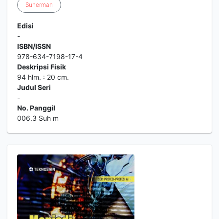
Suherman
Edisi
-
ISBN/ISSN
978-634-7198-17-4
Deskripsi Fisik
94 hlm. : 20 cm.
Judul Seri
-
No. Panggil
006.3 Suh m