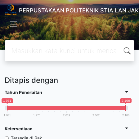
PERPUSTAKAAN POLITEKNIK STIA LAN JA
Ditapis dengan
Tahun Penerbitan
1 931
2 106
1 931
1 975
2 019
2 062
2 106
Ketersediaan
Tersedia di Rak