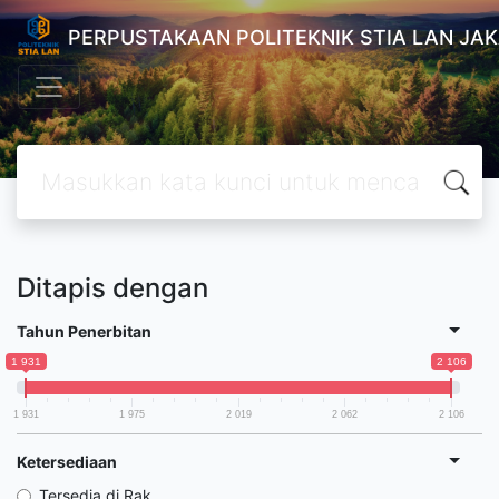
PERPUSTAKAAN POLITEKNIK STIA LAN JA
Ditapis dengan
Tahun Penerbitan
1 931
2 106
1 931
1 975
2 019
2 062
2 106
Ketersediaan
Tersedia di Rak