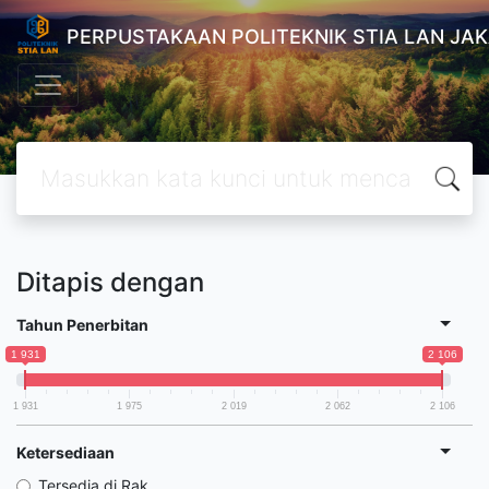
PERPUSTAKAAN POLITEKNIK STIA LAN JA
Ditapis dengan
Tahun Penerbitan
1 931
2 106
1 931
1 975
2 019
2 062
2 106
Ketersediaan
Tersedia di Rak