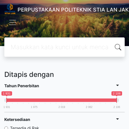
PERPUSTAKAAN POLITEKNIK STIA LAN JA
Ditapis dengan
Tahun Penerbitan
1 931
2 106
1 931
1 975
2 019
2 062
2 106
Ketersediaan
Tersedia di Rak