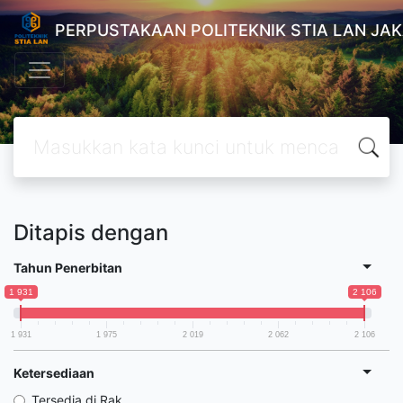
PERPUSTAKAAN POLITEKNIK STIA LAN JA
Ditapis dengan
Tahun Penerbitan
1 931
2 106
1 931
1 975
2 019
2 062
2 106
Ketersediaan
Tersedia di Rak