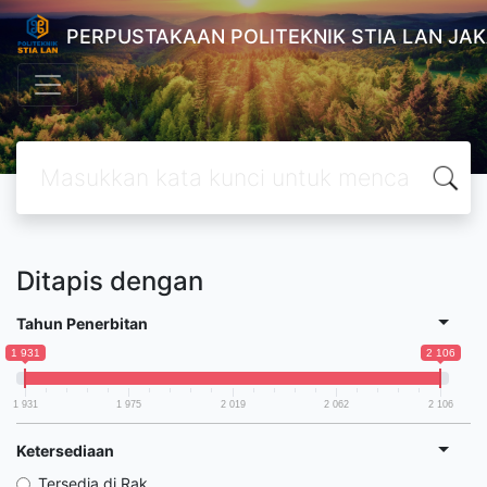
PERPUSTAKAAN POLITEKNIK STIA LAN JA
Ditapis dengan
Tahun Penerbitan
1 931
2 106
1 931
1 975
2 019
2 062
2 106
Ketersediaan
Tersedia di Rak