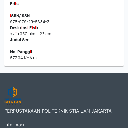
Ed
i
s
i
-
I
SBN/
I
SSN
978-979-29-6334-2
Deskr
i
ps
i
F
i
s
i
k
xv
i
i
i
+350 hlm. : 22 cm.
Judul Ser
i
-
No. Pangg
i
l
577.34 KHA m
PERPUSTAKAAN POLITEKNIK STIA LAN JAKARTA
Informasi