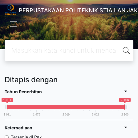
PERPUSTAKAAN POLITEKNIK STIA LAN JA
Ditapis dengan
Tahun Penerbitan
1 931
2 106
1 931
1 975
2 019
2 062
2 106
Ketersediaan
Tersedia di Rak