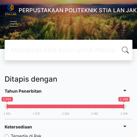
PERPUSTAKAAN POLITEKNIK STIA LAN JA
Ditapis dengan
Tahun Penerbitan
1 931
2 106
1 931
1 975
2 019
2 062
2 106
Ketersediaan
Tersedia di Rak