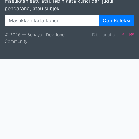
masukkan satu atau lebih kata kunci dari judul,
pengarang, atau subjek
Cari Koleksi
© 2026 — Senayan Developer
Ditenagai oleh
SLiMS
Community