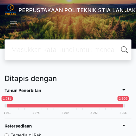
PERPUSTAKAAN POLITEKNIK STIA LAN JA
Ditapis dengan
Tahun Penerbitan
1 931
2 106
1 931
1 975
2 019
2 062
2 106
Ketersediaan
Tersedia di Rak