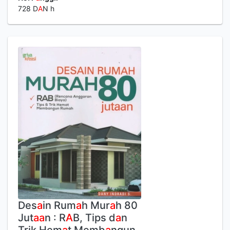
728 D
A
N h
Des
a
in Rum
a
h Mur
a
h 80
Jut
a
a
n : R
A
B, Tips d
a
n