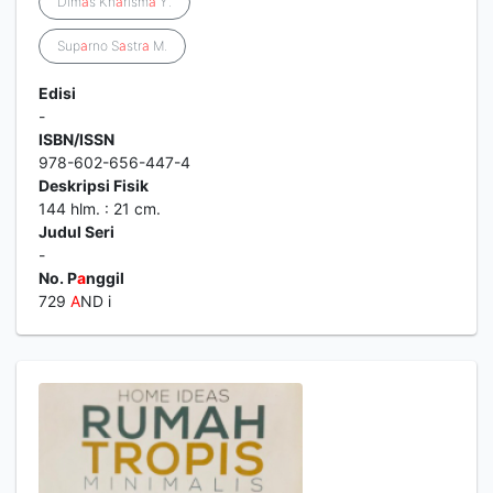
Dim
a
s Kh
a
rism
a
Y.
Sup
a
rno S
a
str
a
M.
Edisi
-
ISBN/ISSN
978-602-656-447-4
Deskripsi Fisik
144 hlm. : 21 cm.
Judul Seri
-
No. P
a
nggil
729
A
ND i