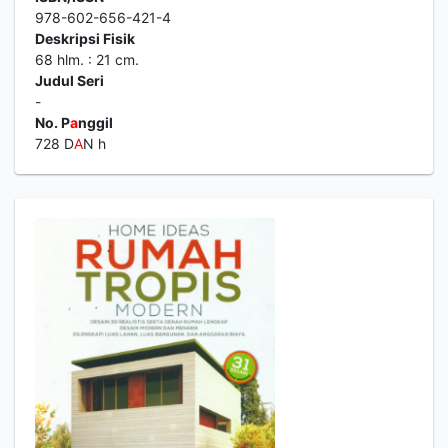
978-602-656-421-4
Deskripsi Fisik
68 hlm. : 21 cm.
Judul Seri
-
No. P
a
nggil
728 D
A
N h