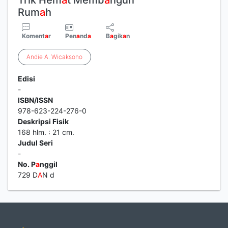
Trik Hem
a
t Memb
a
ngun
Rum
a
h
Koment
a
r
Pen
a
nd
a
B
a
gik
a
n
Andie
A
.
Wicaksono
Edisi
-
ISBN/ISSN
978-623-224-276-0
Deskripsi Fisik
168 hlm. : 21 cm.
Judul Seri
-
No. P
a
nggil
729 D
A
N d