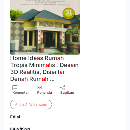
Home Ide
a
s Rum
a
h
Tropis Minim
a
lis : Des
a
in
3D Re
a
litis, Disert
a
i
Den
a
h Rum
a
h …
Koment
a
r
Pen
a
nd
a
B
a
gik
a
n
Andie
A
.
Wicaksono
Edisi
-
ISBN/ISSN