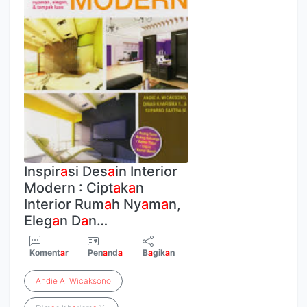
Inspir
a
si Des
a
in Interior
Modern : Cipt
a
k
a
n
Interior Rum
a
h Ny
a
m
a
n,
Eleg
a
n D
a
n…
Koment
a
r
Pen
a
nd
a
B
a
gik
a
n
Andie
A
.
Wicaksono