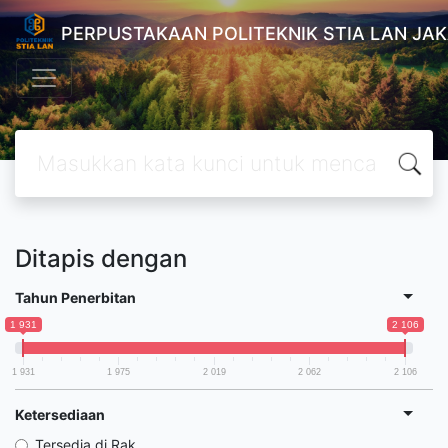
PERPUSTAKAAN POLITEKNIK STIA LAN JA
Ditapis dengan
Tahun Penerbitan
1 931
2 106
1 931
1 975
2 019
2 062
2 106
Ketersediaan
Tersedia di Rak