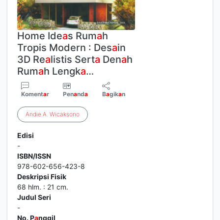
Home Ide
a
s Rum
a
h
Tropis Modern : Des
a
in
3D Re
a
listis Sert
a
Den
a
h
Rum
a
h Lengk
a
…
Koment
a
r
Pen
a
nd
a
B
a
gik
a
n
Andie
A
.
Wicaksono
Edisi
-
ISBN/ISSN
978-602-656-423-8
Deskripsi Fisik
68 hlm. : 21 cm.
Judul Seri
-
No. P
a
nggil