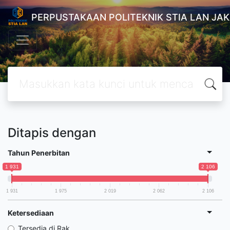
PERPUSTAKAAN POLITEKNIK STIA LAN JA
Ditapis dengan
Tahun Penerbitan
1 931
2 106
1 931
1 975
2 019
2 062
2 106
Ketersediaan
Tersedia di Rak