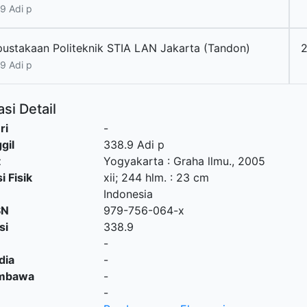
9 Adi p
pustakaan Politeknik STIA LAN Jakarta (Tandon)
9 Adi p
si Detail
ri
-
gil
338.9 Adi p
t
Yogyakarta
:
Graha llmu
.,
2005
i Fisik
xii; 244 hlm. : 23 cm
Indonesia
SN
979-756-064-x
si
338.9
-
dia
-
embawa
-
-