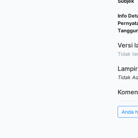
Subjek
Info Deta
Pernyat
Tanggu
Versi l
Tidak ter
Lampir
Tidak A
Komen
Anda h