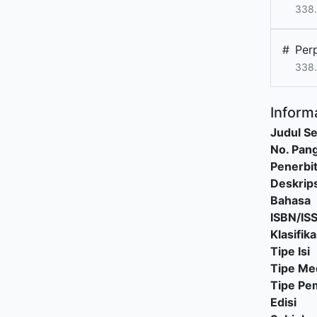
338.
#
Per
338.
Informa
Judul Se
No. Pang
Penerbi
Deskrips
Bahasa
ISBN/IS
Klasifika
Tipe Isi
Tipe Me
Tipe P
Edisi