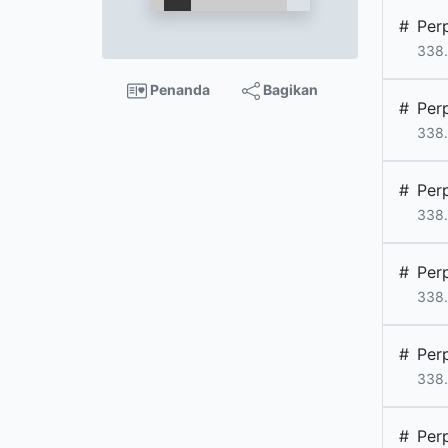
#
Per
338.
Penanda
Bagikan
#
Per
338.
#
Per
338.
#
Per
338.
#
Per
338.
#
Per