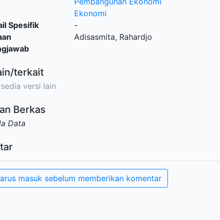
Pembangunan Ekonomi
Ekonomi
il Spesifik
-
aan
Adisasmita, Rahardjo
ngjawab
ain/terkait
sedia versi lain
an Berkas
da Data
tar
arus masuk sebelum memberikan komentar