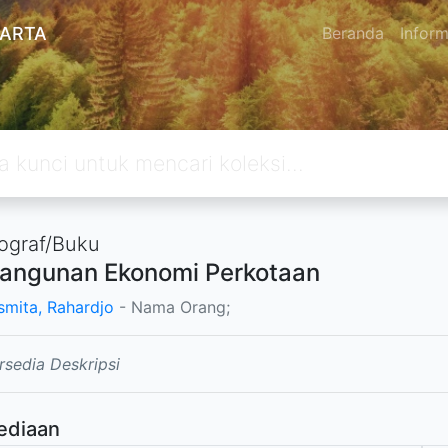
KARTA
Beranda
Inform
graf/Buku
angunan Ekonomi Perkotaan
smita, Rahardjo
- Nama Orang;
rsedia Deskripsi
ediaan