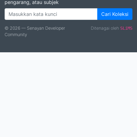
pengarang, atau subjek
Cari Koleksi
© 2026 — Senayan Developer
Ditenagai oleh
SLiMS
Community