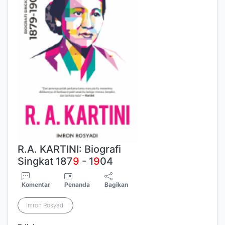
R.A. KARTINI: Biografi
Singkat 187
9
- 1
9
04
Komentar
Penanda
Bagikan
Imron Rosyadi