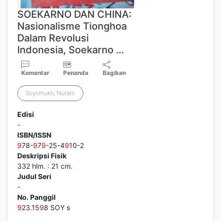
SOEKARNO DAN CHINA:
Nasionalisme Tionghoa
Dalam Revolusi
Indonesia, Soekarno …
Komentar
Penanda
Bagikan
Soyomukti, Nurani
Edisi
-
ISBN/ISSN
9
78-
9
7
9
-25-4
9
10-2
Deskripsi Fisik
332 hlm. : 21 cm.
Judul Seri
-
No. Panggil
9
23.15
9
8 SOY s