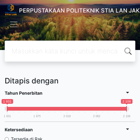
PERPUSTAKAAN POLITEKNIK STIA LAN JA
Ditapis dengan
Tahun Penerbitan
1 931
2 106
1 931
1 975
2 019
2 062
2 106
Ketersediaan
Tersedia di Rak