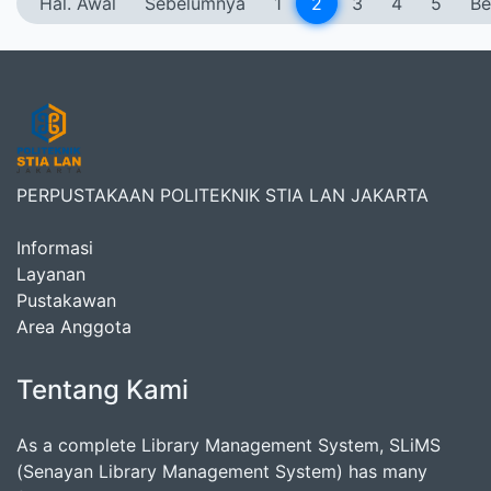
Hal. Awal
Sebelumnya
1
2
3
4
5
Be
PERPUSTAKAAN POLITEKNIK STIA LAN JAKARTA
Informasi
Layanan
Pustakawan
Area Anggota
Tentang Kami
As a complete Library Management System, SLiMS
(Senayan Library Management System) has many