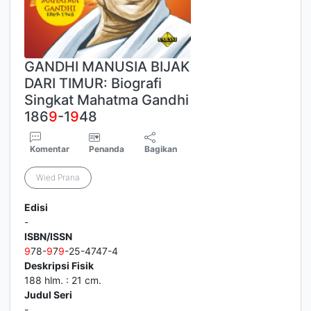
GANDHI MANUSIA BIJAK
DARI TIMUR: Biografi
Singkat Mahatma Gandhi
186
9
-1
9
48
Komentar
Penanda
Bagikan
Wied Prana
Edisi
-
ISBN/ISSN
9
78-
9
7
9
-25-4747-4
Deskripsi Fisik
188 hlm. : 21 cm.
Judul Seri
-