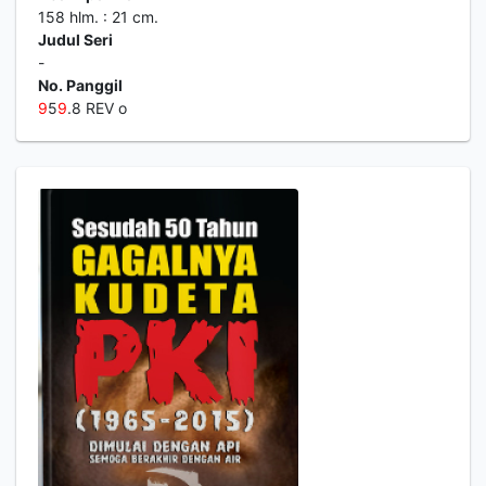
158 hlm. : 21 cm.
Judul Seri
-
No. Panggil
9
5
9
.8 REV o