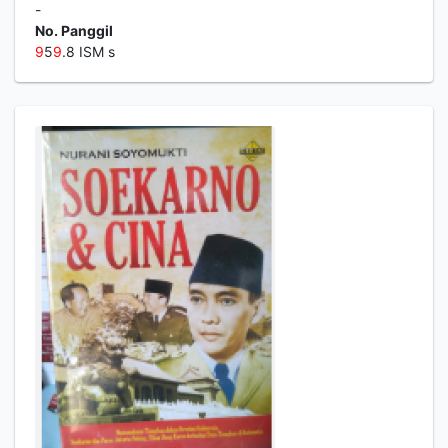
-
No. Panggil
9
5
9
.8 ISM s