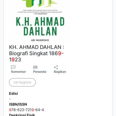
KH. AHMAD DAHLAN :
Biografi Singkat 186
9
-
1
9
23
Komentar
Penanda
Bagikan
Adi Nugraha
Edisi
-
ISBN/ISSN
9
78-623-721
9
-64-4
Deskripsi Fisik