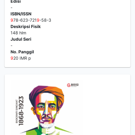
Edisi
-
ISBN/ISSN
9
78-623-721
9
-58-3
Deskripsi Fisik
148 hlm
Judul Seri
-
No. Panggil
9
20 IMR p