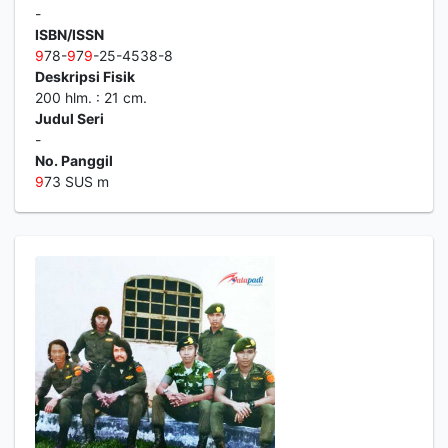
-
ISBN/ISSN
9
78-
9
7
9
-25-4538-8
Deskripsi Fisik
200 hlm. : 21 cm.
Judul Seri
-
No. Panggil
9
73 SUS m