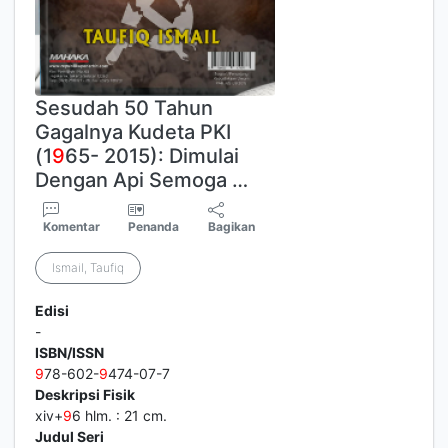
Sesudah 50 Tahun
Gagalnya Kudeta PKI
(1
9
65- 2015): Dimulai
Dengan Api Semoga …
Komentar
Penanda
Bagikan
Ismail, Taufiq
Edisi
-
ISBN/ISSN
9
78-602-
9
474-07-7
Deskripsi Fisik
xiv+
9
6 hlm. : 21 cm.
Judul Seri