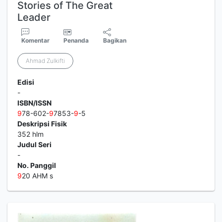
Stories of The Great
Leader
Komentar
Penanda
Bagikan
Ahmad Zulkifti
Edisi
-
ISBN/ISSN
9
78-602-
9
7853-
9
-5
Deskripsi Fisik
352 hlm
Judul Seri
-
No. Panggil
9
20 AHM s