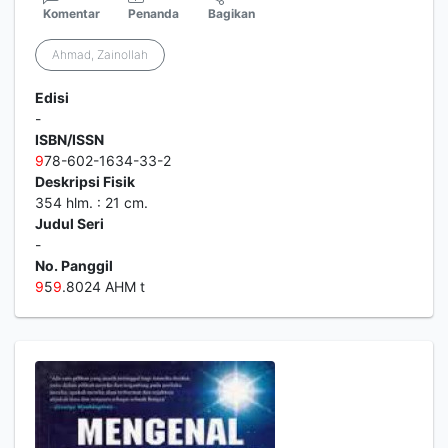
Komentar
Penanda
Bagikan
Ahmad, Zainollah
Edisi
-
ISBN/ISSN
9
78-602-1634-33-2
Deskripsi Fisik
354 hlm. : 21 cm.
Judul Seri
-
No. Panggil
9
5
9
.8024 AHM t