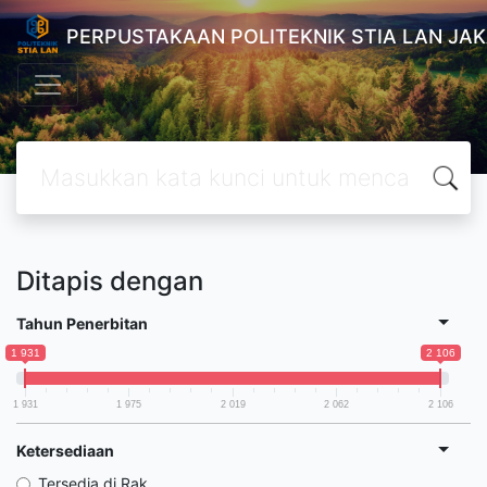
PERPUSTAKAAN POLITEKNIK STIA LAN JA
Ditapis dengan
Tahun Penerbitan
1 931
2 106
1 931
1 975
2 019
2 062
2 106
Ketersediaan
Tersedia di Rak