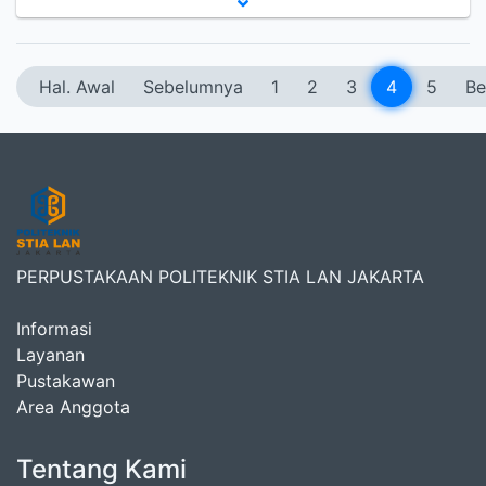
Hal. Awal
Sebelumnya
1
2
3
4
5
Be
PERPUSTAKAAN POLITEKNIK STIA LAN JAKARTA
Informasi
Layanan
Pustakawan
Area Anggota
Tentang Kami