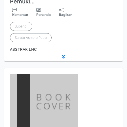
Pemuki…
Komentar
Penanda
Bagikan
Subandi
Suroto Asmoro Putro
ABSTRAK LHC