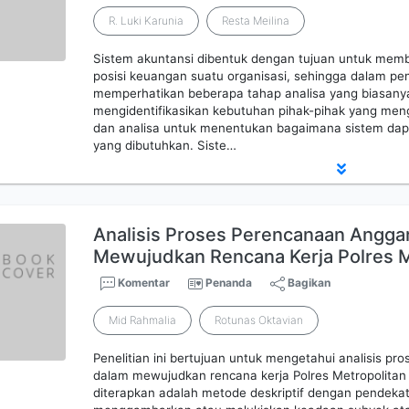
R. Luki Karunia
Resta Meilina
Sistem akuntansi dibentuk dengan tujuan untuk memb
posisi keuangan suatu organisasi, sehingga dalam p
memperhatikan beberapa tahap analisa yang biasanya t
mengidentifikasikan kebutuhan pihak-pihak yang me
dan analisa untuk menentukan bagaimana sistem dap
yang dibutuhkan. Siste…
Analisis Proses Perencanaan Angga
Mewujudkan Rencana Kerja Polres
Komentar
Penanda
Bagikan
Mid Rahmalia
Rotunas Oktavian
Penelitian ini bertujuan untuk mengetahui analisis p
dalam mewujudkan rencana kerja Polres Metropolitan
diterapkan adalah metode deskriptif dengan pendekata