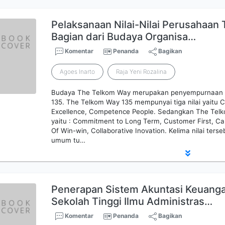
Pelaksanaan Nilai-Nilai Perusahaan
Bagian dari Budaya Organisa…
Komentar
Penanda
Bagikan
Agoes Inarto
Raja Yeni Rozalina
Budaya The Telkom Way merupakan penyempurnaan 
135. The Telkom Way 135 mempunyai tiga nilai yaitu 
Excellence, Competence People. Sedangkan The Telk
yaitu : Commitment to Long Term, Customer First, Car
Of Win-win, Collaborative Inovation. Kelima nilai ters
umum tu…
Penerapan Sistem Akuntasi Keuang
Sekolah Tinggi Ilmu Administras…
Komentar
Penanda
Bagikan