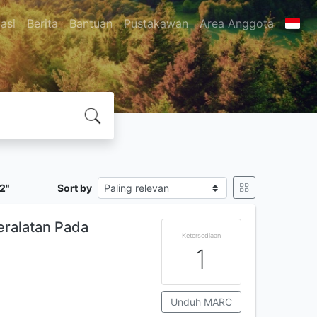
asi
Berita
Bantuan
Pustakawan
Area Anggota
2"
Sort by
eralatan Pada
Ketersediaan
1
Unduh MARC