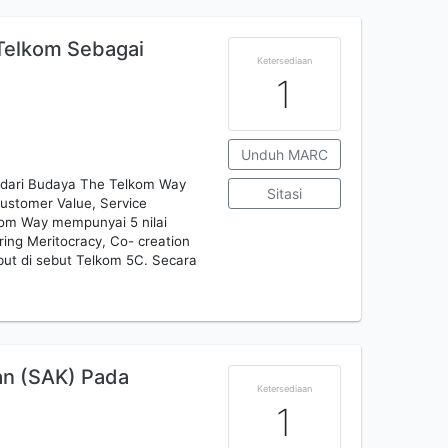
 Telkom Sebagai
Ketersediaan
1
Unduh MARC
dari Budaya The Telkom Way
Sitasi
Customer Value, Service
om Way mempunyai 5 nilai
ing Meritocracy, Co- creation
ebut di sebut Telkom 5C. Secara
an (SAK) Pada
Ketersediaan
1