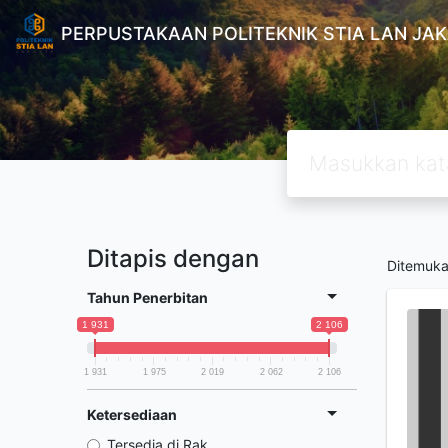
PERPUSTAKAAN POLITEKNIK STIA LAN JA
Ditapis dengan
Ditemuk
Tahun Penerbitan
1 931
2 106
1 931
1 975
2 019
2 062
2 106
Ketersediaan
Tersedia di Rak