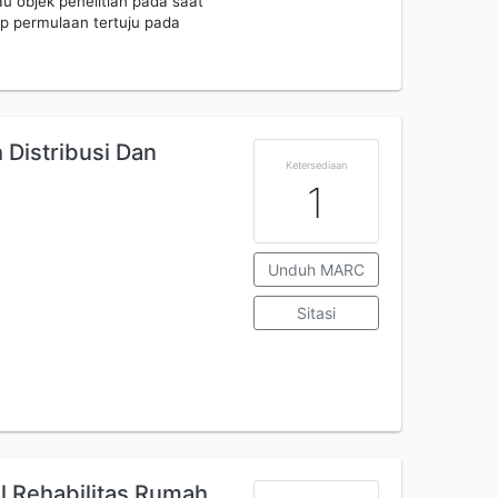
 objek penelitian pada saat
p permulaan tertuju pada
Distribusi Dan
Ketersediaan
1
Unduh MARC
Sitasi
l Rehabilitas Rumah