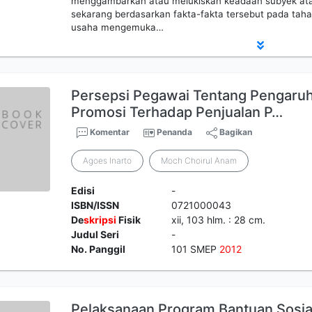
menggambarkan atau melukiskan keadaan subyek atau
sekarang berdasarkan fakta-fakta tersebut pada taha
usaha mengemuka…
Persepsi Pegawai Tentang Pengaruh 
Promosi Terhadap Penjualan P…
Komentar
Penanda
Bagikan
Agoes Inarto
Moch Choirul Anam
Edisi
-
ISBN/ISSN
0721000043
De
skripsi
Fisik
xii, 103 hlm. : 28 cm.
Judul Seri
-
No. Panggil
101 SMEP
2012
Pelaksanaan Program Bantuan Sosia