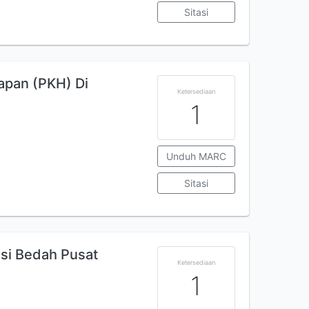
Sitasi
apan (PKH) Di
Ketersediaan
1
Unduh MARC
Sitasi
asi Bedah Pusat
Ketersediaan
1