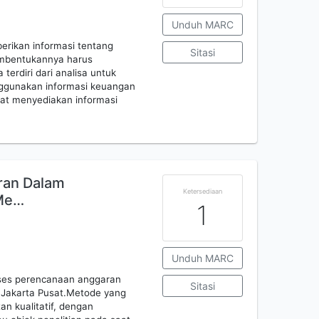
Unduh MARC
erikan informasi tentang
Sitasi
embentukannya harus
erdiri dari analisa untuk
nggunakan informasi keuangan
at menyediakan informasi
ran Dalam
Ketersediaan
 Me…
1
Unduh MARC
roses perencanaan anggaran
Sitasi
 Jakarta Pusat.Metode yang
n kualitatif, dengan