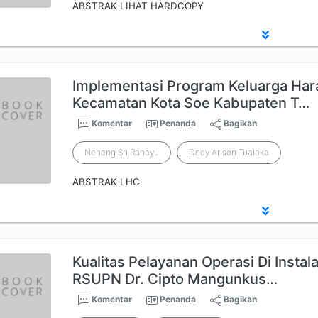
ABSTRAK LIHAT HARDCOPY
Implementasi Program Keluarga Har
Kecamatan Kota Soe Kabupaten T…
Komentar
Penanda
Bagikan
Neneng Sri Rahayu
Dedy Arison Tualaka
ABSTRAK LHC
Kualitas Pelayanan Operasi Di Instal
RSUPN Dr. Cipto Mangunkus…
Komentar
Penanda
Bagikan