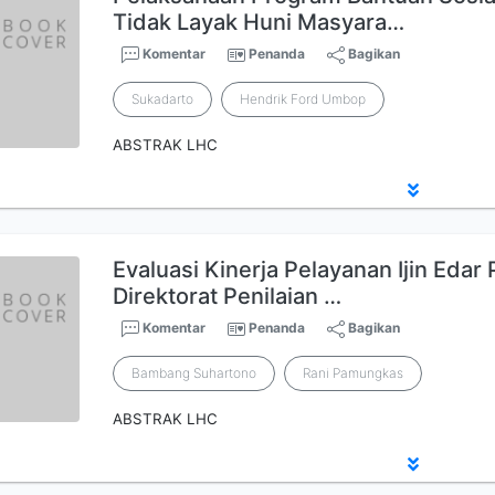
Tidak Layak Huni Masyara…
Komentar
Penanda
Bagikan
Sukadarto
Hendrik Ford Umbop
ABSTRAK LHC
Evaluasi Kinerja Pelayanan Ijin Eda
Direktorat Penilaian …
Komentar
Penanda
Bagikan
Bambang Suhartono
Rani Pamungkas
ABSTRAK LHC