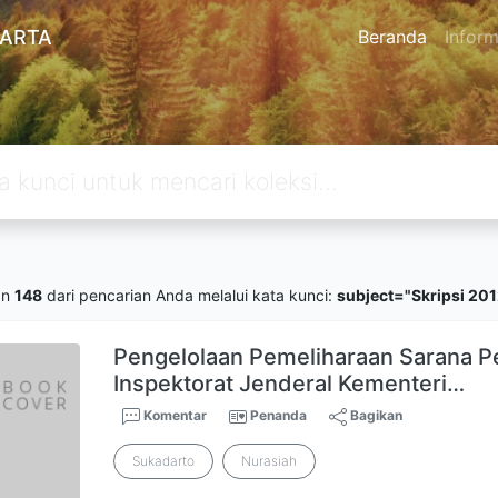
KARTA
Beranda
Inform
an
148
dari pencarian Anda melalui kata kunci:
subject="Skripsi 201
Pengelolaan Pemeliharaan Sarana P
Inspektorat Jenderal Kementeri…
Komentar
Penanda
Bagikan
Sukadarto
Nurasiah