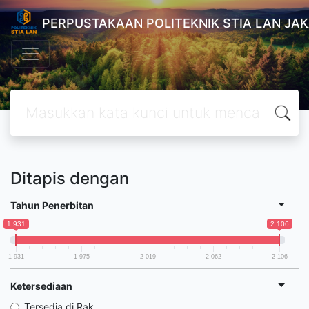
PERPUSTAKAAN POLITEKNIK STIA LAN JA
Ditapis dengan
Tahun Penerbitan
1 931
2 106
1 931
1 975
2 019
2 062
2 106
Ketersediaan
Tersedia di Rak