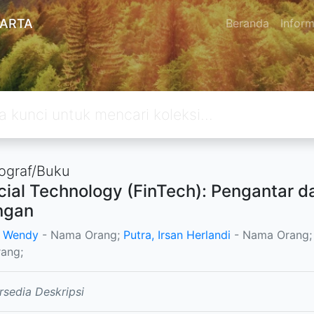
KARTA
Beranda
Inform
graf/Buku
cial Technology (FinTech): Pengantar d
ngan
, Wendy
- Nama Orang;
Putra, Irsan Herlandi
- Nama Orang
ang;
rsedia Deskripsi