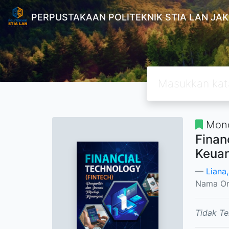
PERPUSTAKAAN POLITEKNIK STIA LAN JA
Mono
Finan
Keua
Liana
Nama Or
Tidak Te