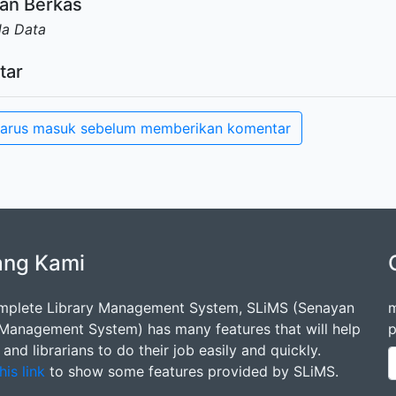
an Berkas
da Data
tar
arus masuk sebelum memberikan komentar
ang Kami
mplete Library Management System, SLiMS (Senayan
m
 Management System) has many features that will help
p
s and librarians to do their job easily and quickly.
his link
to show some features provided by SLiMS.