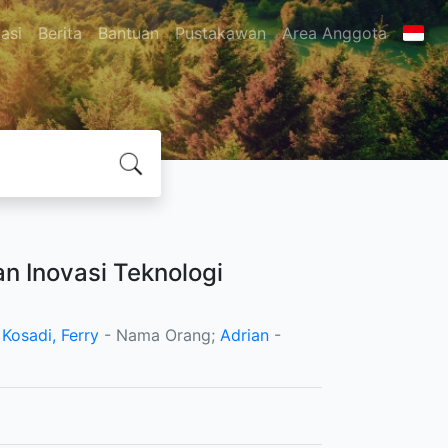
asi
Berita
Bantuan
Pustakawan
Area Anggota
an Inovasi Teknologi
;
Kosadi, Ferry
- Nama Orang;
Adrian
-