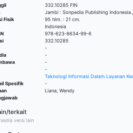
gil
332.10285 FIN
t
Jambi
:
Sonpedia Publishing Indonesia
.
i Fisik
95 hlm. : 21 cm.
Indonesia
SN
978-623-8634-99-6
si
332.10285
-
dia
-
embawa
-
-
Teknologi Informasi Dalam Layanan K
il Spesifik
-
aan
Liana, Wendy
ngjawab
ain/terkait
sedia versi lain