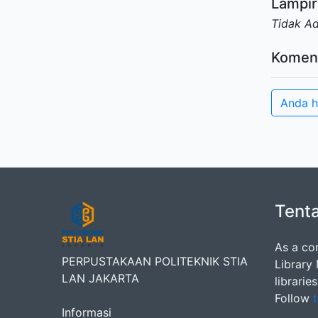
Lampir
Tidak A
Komen
Anda h
Tent
As a co
PERPUSTAKAAN POLITEKNIK STIA
Library
LAN JAKARTA
librarie
Follow
t
Informasi