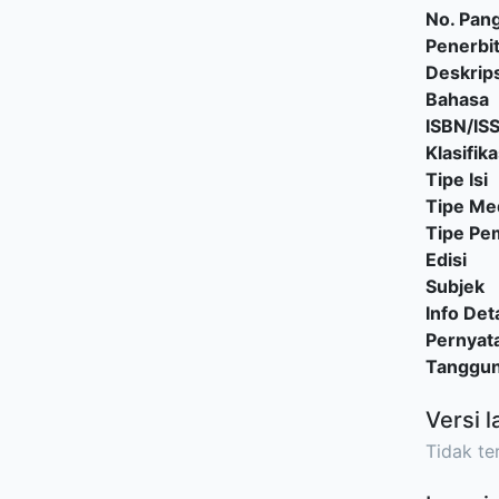
No. Pang
Penerbi
Deskrips
Bahasa
ISBN/IS
Klasifika
Tipe Isi
Tipe Me
Tipe P
Edisi
Subjek
Info Deta
Pernyat
Tanggu
Versi l
Tidak ter