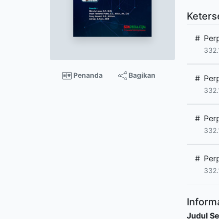
Keters
#
Per
332.
Penanda
Bagikan
#
Per
332.
#
Per
332.
#
Per
332.
Informa
Judul Se