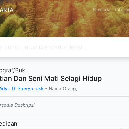
KARTA
Beranda
Inform
graf/Buku
ian Dan Seni Mati Selagi Hidup
idyo D. Soeryo. dkk
- Nama Orang;
rsedia Deskripsi
ediaan