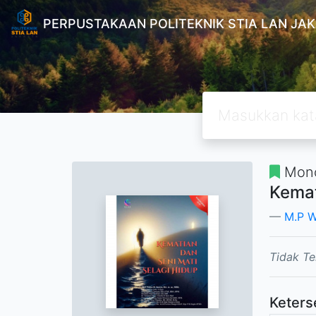
PERPUSTAKAAN POLITEKNIK STIA LAN JA
Mono
Kemat
M.P W
Tidak Te
Keters