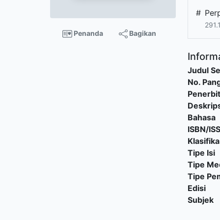
#
Per
291.
Penanda
Bagikan
Informa
Judul Se
No. Pang
Penerbi
Deskrips
Bahasa
ISBN/IS
Klasifika
Tipe Isi
Tipe Me
Tipe P
Edisi
Subjek