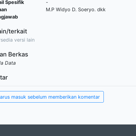
il Spesifik
-
aan
M.P Widyo D. Soeryo. dkk
ngjawab
ain/terkait
sedia versi lain
an Berkas
da Data
tar
arus masuk sebelum memberikan komentar