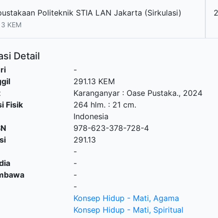
pustakaan Politeknik STIA LAN Jakarta (Sirkulasi)
13 KEM
si Detail
ri
-
gil
291.13 KEM
t
Karanganyar
:
Oase Pustaka
.,
2024
i Fisik
264 hlm. : 21 cm.
Indonesia
SN
978-623-378-728-4
si
291.13
-
dia
-
embawa
-
-
Konsep Hidup - Mati, Agama
Konsep Hidup - Mati, Spiritual