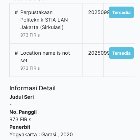
#
Perpustakaan
2025099117
Tersedia
Politeknik STIA LAN
Jakarta (Sirkulasi)
973 FIR s
#
Location name is not
2025099118
Tersedia
set
973 FIR s
Informasi Detail
Judul Seri
-
No. Panggil
973 FIR s
Penerbit
Yogyakarta
:
Garasi
.,
2020