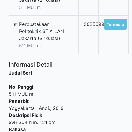
Jakarta (Sirkulasi)
511 MUL m
#
Perpustakaan
2025099128
Tersedia
Politeknik STIA LAN
Jakarta (Sirkulasi)
511 MUL m
Informasi Detail
Judul Seri
-
No. Panggil
511 MUL m
Penerbit
Yogyakarta
:
Andi
.,
2019
Deskripsi Fisik
xvi+304 hlm. : 21 cm.
Bahasa