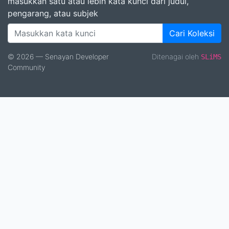
masukkan satu atau lebih kata kunci dari judul,
pengarang, atau subjek
Cari Koleksi
© 2026 — Senayan Developer
Ditenagai oleh
SLiMS
Community