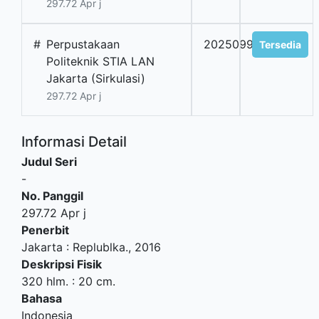
297.72 Apr j
#
Perpustakaan
2025099029
Tersedia
Politeknik STIA LAN
Jakarta (Sirkulasi)
297.72 Apr j
Informasi Detail
Judul Seri
-
No. Panggil
297.72 Apr j
Penerbit
Jakarta
:
Replublka
.,
2016
Deskripsi Fisik
320 hlm. : 20 cm.
Bahasa
Indonesia