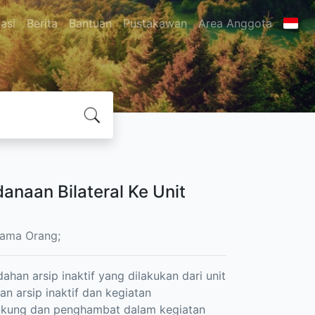
asi
Berita
Bantuan
Pustakawan
Area Anggota
danaan Bilateral Ke Unit
ama Orang;
han arsip inaktif yang dilakukan dari unit
an arsip inaktif dan kegiatan
ukung dan penghambat dalam kegiatan