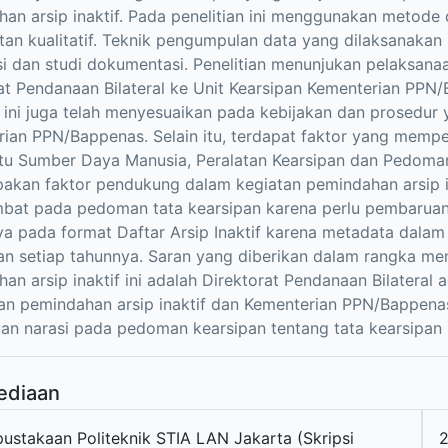
an arsip inaktif. Pada penelitian ini menggunakan metod
an kualitatif. Teknik pengumpulan data yang dilaksanaka
i dan studi dokumentasi. Penelitian menunjukan pelaksanaa
at Pendanaan Bilateral ke Unit Kearsipan Kementerian PPN/
 ini juga telah menyesuaikan pada kebijakan dan prosedur
ian PPN/Bappenas. Selain itu, terdapat faktor yang mem
itu Sumber Daya Manusia, Peralatan Kearsipan dan Pedoman
pakan faktor pendukung dalam kegiatan pemindahan arsip i
at pada pedoman tata kearsipan karena perlu pembaruan m
a pada format Daftar Arsip Inaktif karena metadata dalam Da
n setiap tahunnya. Saran yang diberikan dalam rangka me
an arsip inaktif ini adalah Direktorat Pendanaan Bilateral 
n pemindahan arsip inaktif dan Kementerian PPN/Bappena
n narasi pada pedoman kearsipan tentang tata kearsipan u
ediaan
pustakaan Politeknik STIA LAN Jakarta (Skripsi