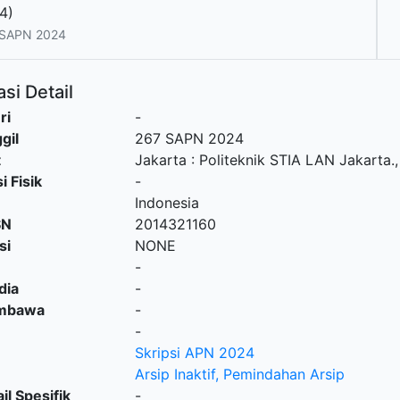
4)
 SAPN 2024
si Detail
ri
-
gil
267 SAPN 2024
t
Jakarta
:
Politeknik STIA LAN Jakarta
.
i Fisik
-
Indonesia
SN
2014321160
si
NONE
-
dia
-
embawa
-
-
Skripsi APN 2024
Arsip Inaktif, Pemindahan Arsip
il Spesifik
-