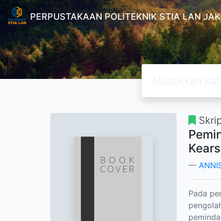
PERPUSTAKAAN POLITEKNIK STIA LAN JA
Skrip
Pemin
Kear
ANNI
Pada pen
pengolah
peminda