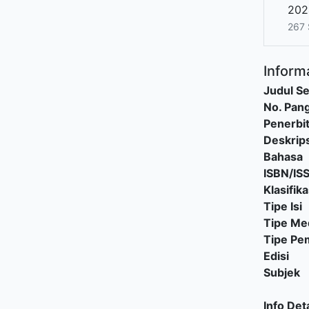
202
267
Informa
Judul Se
No. Pang
Penerbi
Deskrips
Bahasa
ISBN/IS
Klasifika
Tipe Isi
Tipe Me
Tipe P
Edisi
Subjek
Info Deta