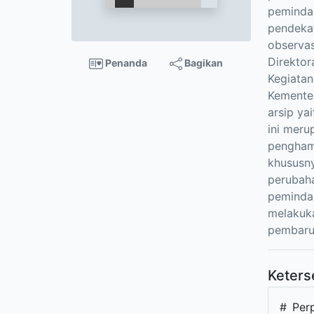
pemindah
pendekat
observas
Direktor
Penanda
Bagikan
Kegiatan
Kementer
arsip ya
ini meru
penghamb
khususny
perubaha
pemindah
melakuka
pembarua
Keters
#
Per