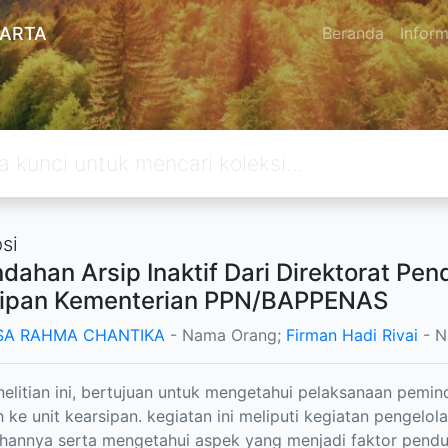
KARTA
Beranda
Inform
si
dahan Arsip Inaktif Dari Direktorat Pen
sipan Kementerian PPN/BAPPENAS
SA RAHMA CHANTIKA
- Nama Orang;
Firman Hadi Rivai
- N
elitian ini, bertujuan untuk mengetahui pelaksanaan peminda
 ke unit kearsipan. kegiatan ini meliputi kegiatan pengelola
hannya serta mengetahui aspek yang menjadi faktor pend