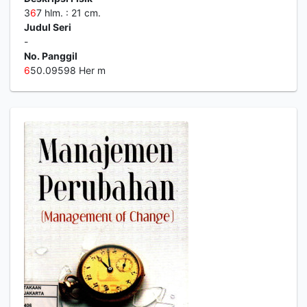
3
6
7 hlm. : 21 cm.
Judul Seri
-
No. Panggil
6
50.09598 Her m