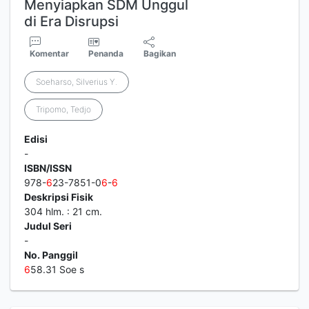
Menyiapkan SDM Unggul
di Era Disrupsi
Komentar
Penanda
Bagikan
Soeharso, Silverius Y.
Tripomo, Tedjo
Edisi
-
ISBN/ISSN
978-
6
23-7851-0
6
-
6
Deskripsi Fisik
304 hlm. : 21 cm.
Judul Seri
-
No. Panggil
6
58.31 Soe s