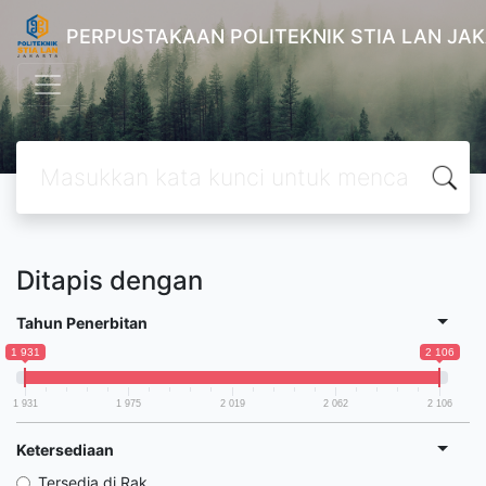
PERPUSTAKAAN POLITEKNIK STIA LAN JA
Ditapis dengan
Tahun Penerbitan
1 931
2 106
1 931
1 975
2 019
2 062
2 106
Ketersediaan
Tersedia di Rak