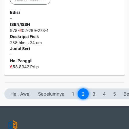
Edisi
-
ISBN/ISSN
978-
6
02-289-273-1
Deskripsi Fisik
288 hlm. : 24 cm
Judul Seri
-
No. Panggil
6
58.8342 Pri p
Hal. Awal
Sebelumnya
1
2
3
4
5
Be