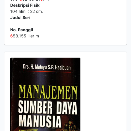
Deskripsi Fisik
104 hlm. : 22 cm.
Judul Seri
-
No. Panggil
6
58.155 Her m