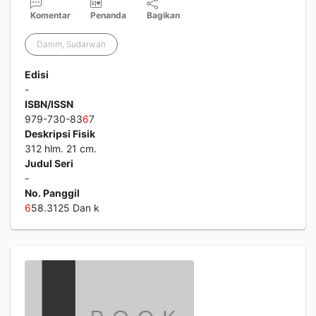
Komentar
Penanda
Bagikan
Danim, Sudarwan
Edisi
-
ISBN/ISSN
979-730-83
6
7
Deskripsi Fisik
312 hlm. 21 cm.
Judul Seri
-
No. Panggil
6
58.3125 Dan k