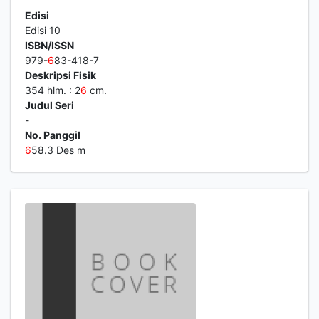
Edisi
Edisi 10
ISBN/ISSN
979-
6
83-418-7
Deskripsi Fisik
354 hlm. : 2
6
cm.
Judul Seri
-
No. Panggil
6
58.3 Des m