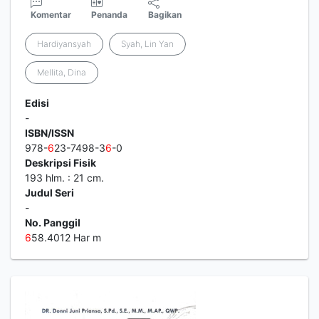
Komentar
Penanda
Bagikan
Hardiyansyah
Syah, Lin Yan
Mellita, Dina
Edisi
-
ISBN/ISSN
978-
6
23-7498-3
6
-0
Deskripsi Fisik
193 hlm. : 21 cm.
Judul Seri
-
No. Panggil
6
58.4012 Har m