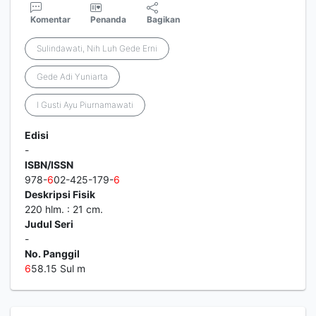
Komentar
Penanda
Bagikan
Sulindawati, Nih Luh Gede Erni
Gede Adi Yuniarta
I Gusti Ayu Piurnamawati
Edisi
-
ISBN/ISSN
978-
6
02-425-179-
6
Deskripsi Fisik
220 hlm. : 21 cm.
Judul Seri
-
No. Panggil
6
58.15 Sul m