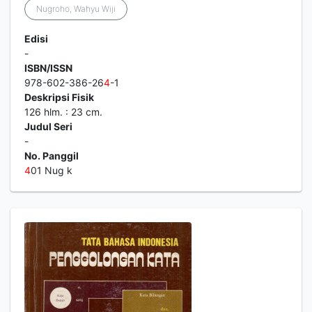
Nugroho, Wahyu Wiji
Edisi
-
ISBN/ISSN
978-602-386-26
4
-1
Deskripsi Fisik
126 hlm. : 23 cm.
Judul Seri
-
No. Panggil
4
01 Nug k