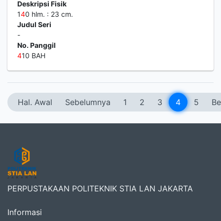
Deskripsi Fisik
1
4
0 hlm. : 23 cm.
Judul Seri
-
No. Panggil
4
10 BAH
Hal. Awal
Sebelumnya
1
2
3
4
5
Be
PERPUSTAKAAN POLITEKNIK STIA LAN JAKARTA
Informasi