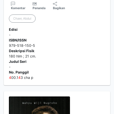
Komentar
Penanda
Bagikan
Chaer, Abdul
Edisi
-
ISBN/ISSN
979-518-150-5
Deskripsi Fisik
180 hlm ; 21 cm.
Judul Seri
-
No. Panggil
4
00.1
4
3 cha p