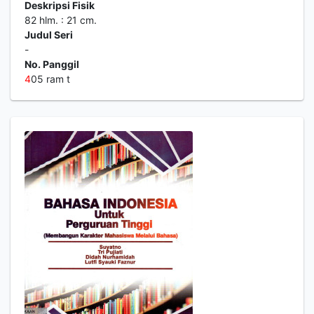
Deskripsi Fisik
82 hlm. : 21 cm.
Judul Seri
-
No. Panggil
4
05 ram t