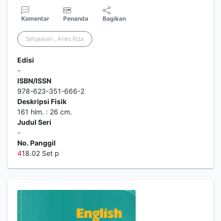
Komentar
Penanda
Bagikan
Setyawan , Aries Riza
Edisi
-
ISBN/ISSN
978-623-351-666-2
Deskripsi Fisik
161 hlm. : 26 cm.
Judul Seri
-
No. Panggil
4
18.02 Set p