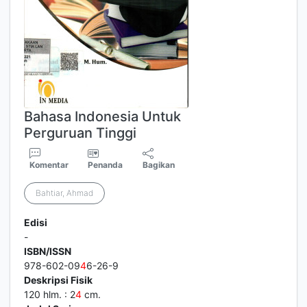
Bahasa Indonesia Untuk
Perguruan Tinggi
Komentar
Penanda
Bagikan
Bahtiar, Ahmad
Edisi
-
ISBN/ISSN
978-602-09
4
6-26-9
Deskripsi Fisik
120 hlm. : 2
4
cm.