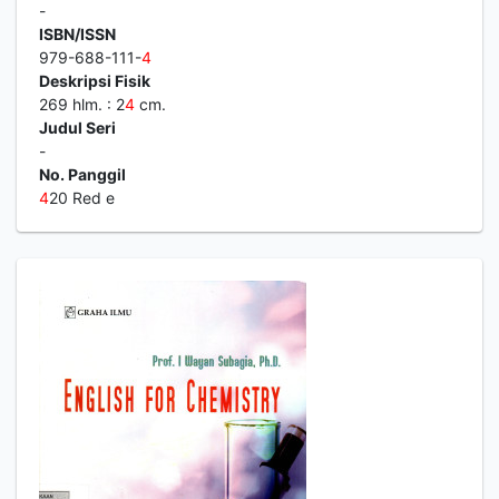
-
ISBN/ISSN
979-688-111-
4
Deskripsi Fisik
269 hlm. : 2
4
cm.
Judul Seri
-
No. Panggil
4
20 Red e