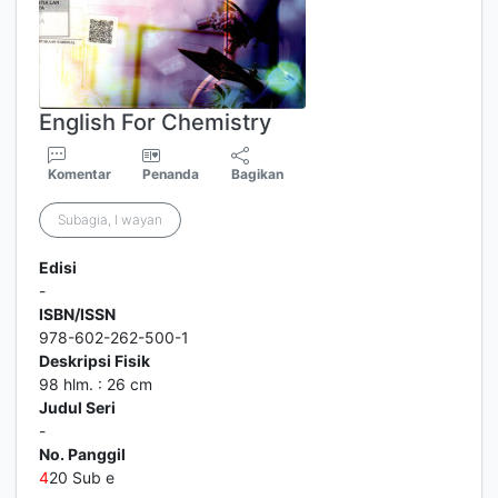
English For Chemistry
Komentar
Penanda
Bagikan
Subagia, I wayan
Edisi
-
ISBN/ISSN
978-602-262-500-1
Deskripsi Fisik
98 hlm. : 26 cm
Judul Seri
-
No. Panggil
4
20 Sub e