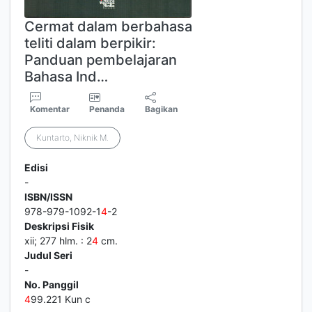
Cermat dalam berbahasa
teliti dalam berpikir:
Panduan pembelajaran
Bahasa Ind…
Komentar
Penanda
Bagikan
Kuntarto, Niknik M.
Edisi
-
ISBN/ISSN
978-979-1092-1
4
-2
Deskripsi Fisik
xii; 277 hlm. : 2
4
cm.
Judul Seri
-
No. Panggil
4
99.221 Kun c