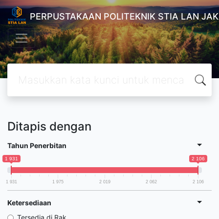
PERPUSTAKAAN POLITEKNIK STIA LAN JA
Ditapis dengan
Tahun Penerbitan
1 931
2 106
1 931
1 975
2 019
2 062
2 106
Ketersediaan
Tersedia di Rak