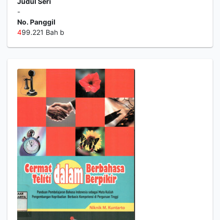
Judul Seri
-
No. Panggil
4
99.221 Bah b