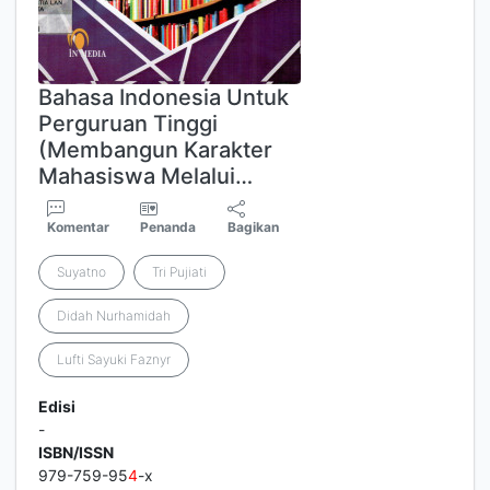
Bahasa Indonesia Untuk
Perguruan Tinggi
(Membangun Karakter
Mahasiswa Melalui…
Komentar
Penanda
Bagikan
Suyatno
Tri Pujiati
Didah Nurhamidah
Lufti Sayuki Faznyr
Edisi
-
ISBN/ISSN
979-759-95
4
-x