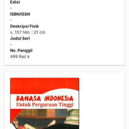
Edisi
-
ISBN/ISSN
-
Deskripsi Fisik
v, 157 hlm. : 21 cm
Judul Seri
-
No. Panggil
4
99 Raz k