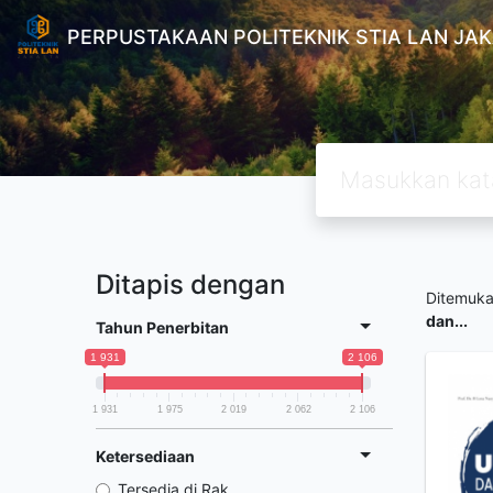
PERPUSTAKAAN POLITEKNIK STIA LAN JA
Ditapis dengan
Ditemuk
dan...
Tahun Penerbitan
1 931
2 106
1 931
1 975
2 019
2 062
2 106
Ketersediaan
Tersedia di Rak