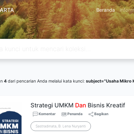
KARTA
Beranda
Inform
an
4
dari pencarian Anda melalui kata kunci:
subject="Usaha Mikro K
Strategi UMKM
Dan
Bisnis Kreatif
Komentar
Penanda
Bagikan
Sastradinata, B. Lena Nuryanti