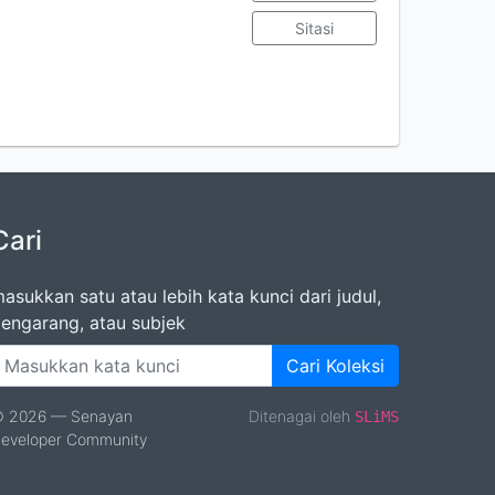
Sitasi
Cari
asukkan satu atau lebih kata kunci dari judul,
engarang, atau subjek
Cari Koleksi
 2026 — Senayan
Ditenagai oleh
SLiMS
eveloper Community