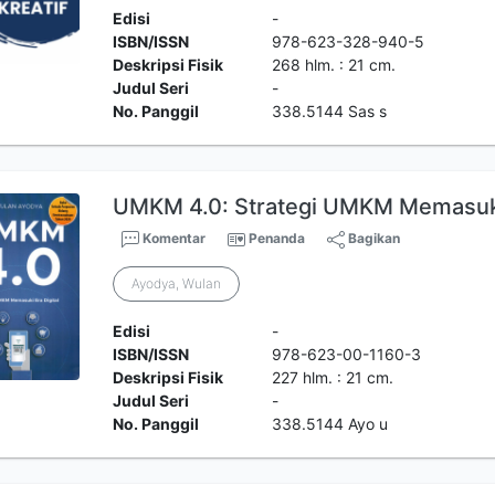
Edisi
-
ISBN/ISSN
978-623-328-940-5
Deskripsi Fisik
268 hlm. : 21 cm.
Judul Seri
-
No. Panggil
338.5144 Sas s
UMKM 4.0: Strategi UMKM Memasuki 
Komentar
Penanda
Bagikan
Ayodya, Wulan
Edisi
-
ISBN/ISSN
978-623-00-1160-3
Deskripsi Fisik
227 hlm. : 21 cm.
Judul Seri
-
No. Panggil
338.5144 Ayo u