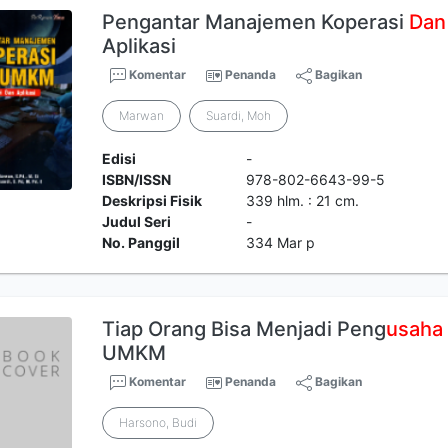
Pengantar Manajemen Koperasi
Dan
Aplikasi
Komentar
Penanda
Bagikan
Marwan
Suardi, Moh
Edisi
-
ISBN/ISSN
978-802-6643-99-5
Deskripsi Fisik
339 hlm. : 21 cm.
Judul Seri
-
No. Panggil
334 Mar p
Tiap Orang Bisa Menjadi Peng
usaha
UMKM
Komentar
Penanda
Bagikan
Harsono, Budi