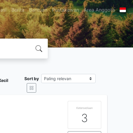
asi
Berita
Bantuan
Pustakawan
Area Anggota
Sort by
ecil
Ketersediaan
3