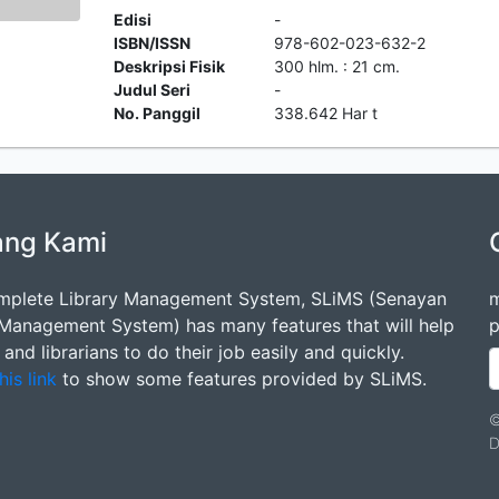
Edisi
-
ISBN/ISSN
978-602-023-632-2
Deskripsi Fisik
300 hlm. : 21 cm.
Judul Seri
-
No. Panggil
338.642 Har t
ang Kami
mplete Library Management System, SLiMS (Senayan
m
 Management System) has many features that will help
p
s and librarians to do their job easily and quickly.
his link
to show some features provided by SLiMS.
©
D