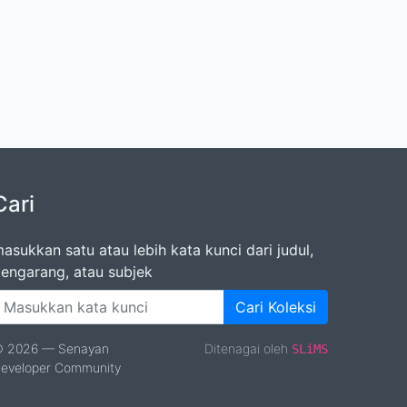
Cari
asukkan satu atau lebih kata kunci dari judul,
engarang, atau subjek
Cari Koleksi
 2026 — Senayan
Ditenagai oleh
SLiMS
eveloper Community