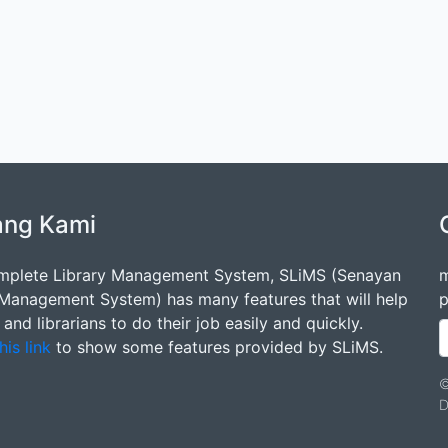
ang Kami
mplete Library Management System, SLiMS (Senayan
m
 Management System) has many features that will help
p
s and librarians to do their job easily and quickly.
his link
to show some features provided by SLiMS.
©
D