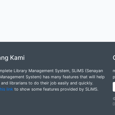
ang Kami
mplete Library Management System, SLiMS (Senayan
m
 Management System) has many features that will help
p
s and librarians to do their job easily and quickly.
his link
to show some features provided by SLiMS.
©
D