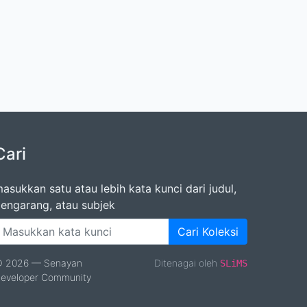
Cari
asukkan satu atau lebih kata kunci dari judul,
engarang, atau subjek
Cari Koleksi
 2026 — Senayan
Ditenagai oleh
SLiMS
eveloper Community