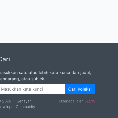
Cari
asukkan satu atau lebih kata kunci dari judul,
engarang, atau subjek
Cari Koleksi
 2026 — Senayan
Ditenagai oleh
SLiMS
eveloper Community