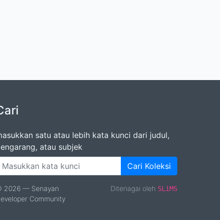
Cari
asukkan satu atau lebih kata kunci dari judul,
engarang, atau subjek
Cari Koleksi
 2026 — Senayan
Ditenagai oleh
SLiMS
eveloper Community