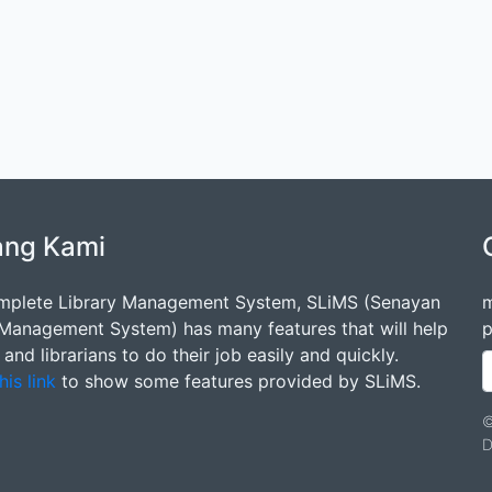
ang Kami
mplete Library Management System, SLiMS (Senayan
m
 Management System) has many features that will help
p
s and librarians to do their job easily and quickly.
his link
to show some features provided by SLiMS.
©
D